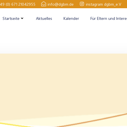
49 (0) 671 21042955
info@dgbm.de
instagram dgbm_e.V
Startseite
Aktuelles
Kalender
Für Eltern und Intere