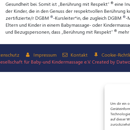
®
Gesundheit bei. Somit ist „Berührung mit Respekt“
eine Inv
der Kinder, die in den Genuss der respektvollen Berührung k
®
®
zertifizierte/r DGBM
-Kursleiter*in, die zugleich DGBM
-M
Eltern und Kinder in einem Babymassage- oder Kindermassage
®
und Bezugspersonen, dass „Berührung mit Respekt“
mehr i
enschutz
Impressum
Kontakt
Cookie-Richtli
sellschaft für Baby-und Kindermassage e.V. Created by Datw
Um dir ein o
Geräteinfor
Technologie
auf dieser W
zurückziehs