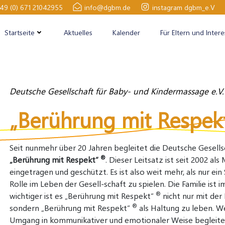
49 (0) 671 21042955
info@dgbm.de
instagram dgbm_e.V
Startseite
Aktuelles
Kalender
Für Eltern und Intere
Deutsche Gesellschaft für Baby- und Kindermassage e.V.
„Berührung mit Respek
Seit nunmehr über 20 Jahren begleitet die Deutsche Gesells
®
„Berührung mit Respekt“
. Dieser Leitsatz ist seit 2002 
eingetragen und geschützt. Es ist also weit mehr, als nur ein
Rolle im Leben der Gesell-schaft zu spielen. Die Familie ist
®
wichtiger ist es „Berührung mit Respekt“
nicht nur mit der
®
sondern „Berührung mit Respekt“
als Haltung zu leben. W
Umgang in kommunikativer und emotionaler Weise begleitet, 