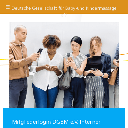
Deutsche Gesellschaft für Baby-und Kindermassage
e.V.
Zum
Inhalt
springen
Mitgliederlogin DGBM e.V. Interner