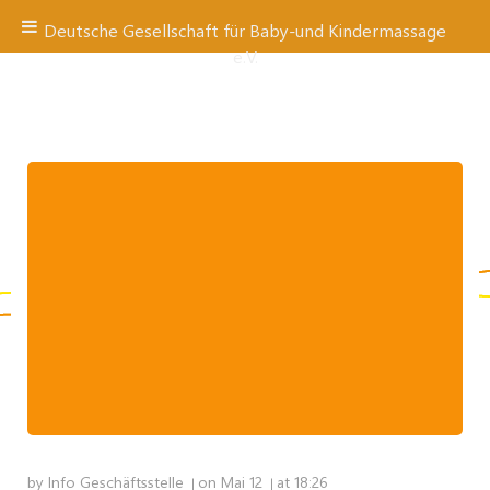
Deutsche Gesellschaft für Baby-und Kindermassage
e.V.
Zum
Inhalt
springen
by
Info Geschäftsstelle
on
Mai 12
at
18:26
|
|