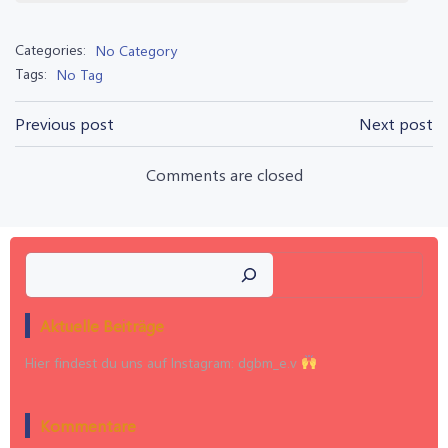
Categories:
No Category
Tags:
No Tag
Post
Post
Previous post
Next post
navigation
navigation
Comments are closed
Suchen
Aktuelle Beiträge
Hier findest du uns auf Instagram: dgbm_e.v
Kommentare