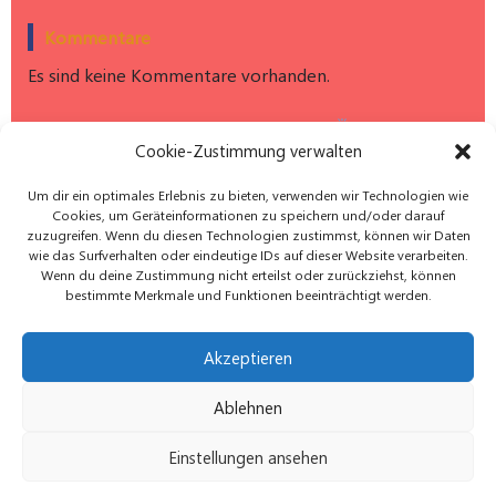
Kommentare
Es sind keine Kommentare vorhanden.
Hier findest du uns auf Instagram: dgbm_e.v
Cookie-Zustimmung verwalten
Um dir ein optimales Erlebnis zu bieten, verwenden wir Technologien wie
Cookies, um Geräteinformationen zu speichern und/oder darauf
zuzugreifen. Wenn du diesen Technologien zustimmst, können wir Daten
wie das Surfverhalten oder eindeutige IDs auf dieser Website verarbeiten.
Wenn du deine Zustimmung nicht erteilst oder zurückziehst, können
bestimmte Merkmale und Funktionen beeinträchtigt werden.
Akzeptieren
Datenschutz
Impressum
Kontakt
Ablehnen
Cookie-Richtlinie (EU)
© 2026 Deutsche Gesellschaft für Baby-und
Einstellungen ansehen
Kindermassage e.V. Created by Datwork Systeme
C.Bloch