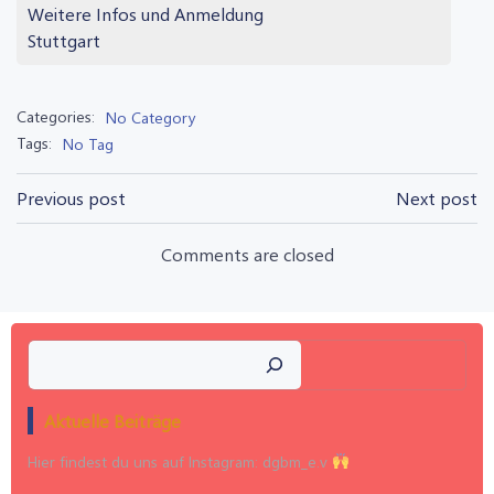
Weitere Infos und Anmeldung
Stuttgart
Categories:
No Category
Tags:
No Tag
Post
Post
Previous post
Next post
navigation
navigation
Comments are closed
Suchen
Aktuelle Beiträge
Hier findest du uns auf Instagram: dgbm_e.v