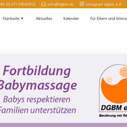
49 (0) 671 21042955
info@dgbm.de
instagram dgbm_e.V
Startseite
Aktuelles
Kalender
Für Eltern und Intere