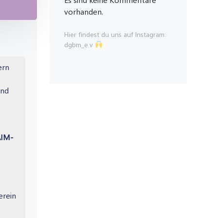
vorhanden.
Hier findest du uns auf Instagram:
dgbm_e.v
ern
und
AIM-
erein