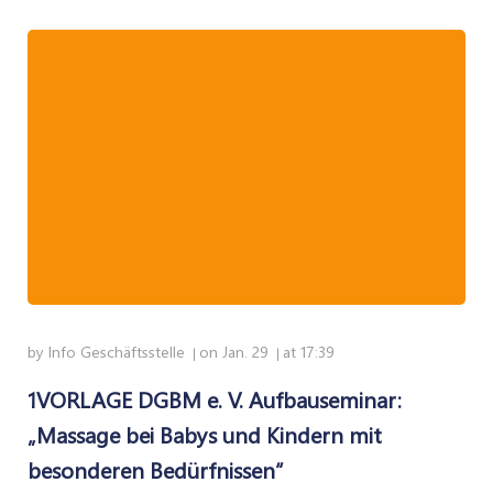
by
Info Geschäftsstelle
on
Jan. 29
at
17:39
|
|
1VORLAGE DGBM e. V. Aufbauseminar:
„Massage bei Babys und Kindern mit
besonderen Bedürfnissen“