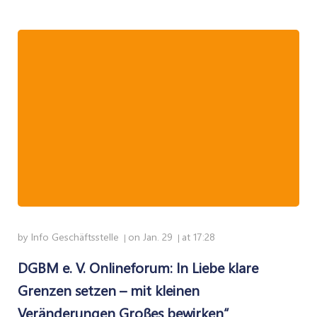
by
Info Geschäftsstelle
on
Jan. 29
at
17:28
|
|
DGBM e. V. Onlineforum: In Liebe klare
Grenzen setzen – mit kleinen
Veränderungen Großes bewirken“