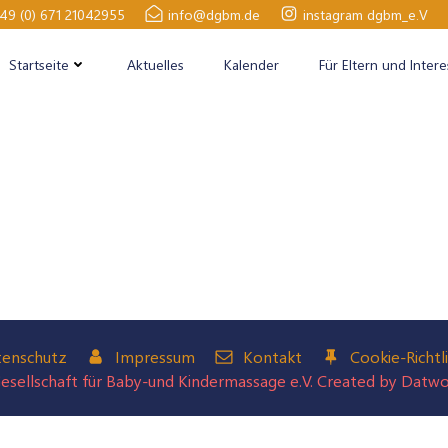
49 (0) 671 21042955
info@dgbm.de
instagram dgbm_e.V
Startseite
Aktuelles
Kalender
Für Eltern und Intere
enschutz
Impressum
Kontakt
Cookie-Richtli
sellschaft für Baby-und Kindermassage e.V. Created by Datw