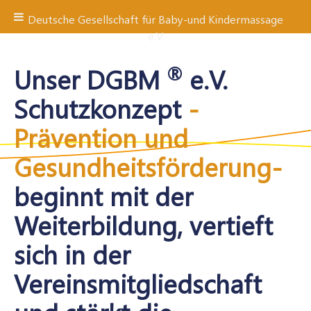
Deutsche Gesellschaft für Baby-und Kindermassage
e.V.
Zum
Inhalt
®
Unser DGBM
e.V.
springen
Schutzkonzept
-
Prävention
und
Gesundheitsförderung-
beginnt mit der
Weiterbildung,
vertieft
sich in der
Vereinsmitgliedschaft