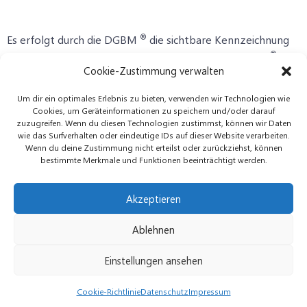
®
Es erfolgt durch die DGBM
die sichtbare Kennzeichnung
®
als „präventionsgeschulte Kursleitung“ auf der DGBM
Cookie-Zustimmung verwalten
Homepage Datenbank der Kursleitungen!
Um dir ein optimales Erlebnis zu bieten, verwenden wir Technologien wie
Cookies, um Geräteinformationen zu speichern und/oder darauf
zuzugreifen. Wenn du diesen Technologien zustimmst, können wir Daten
wie das Surfverhalten oder eindeutige IDs auf dieser Website verarbeiten.
Wenn du deine Zustimmung nicht erteilst oder zurückziehst, können
bestimmte Merkmale und Funktionen beeinträchtigt werden.
Akzeptieren
Datenschutz
Impressum
Kontakt
Ablehnen
Cookie-Richtlinie (EU)
© 2026 Deutsche Gesellschaft für Baby-und
Einstellungen ansehen
Kindermassage e.V. Created by Datwork Systeme
C.Bloch
Cookie-Richtlinie
Datenschutz
Impressum