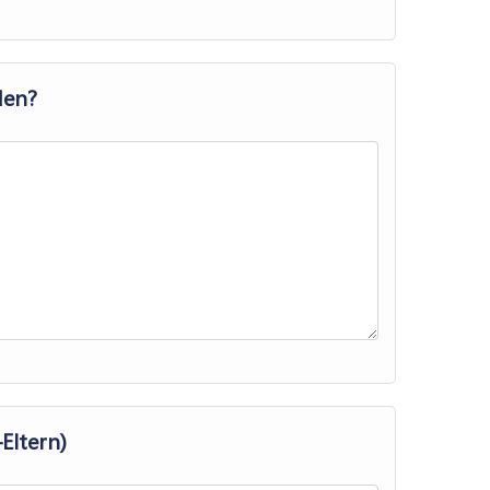
den?
–Eltern)