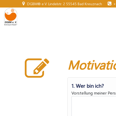
Zum
DGBM® e.V. Lindelstr. 2 55545 Bad Kreuznach
+
Inhalt
springen
Motivati
1. Wer bin ich?
Vorstellung meiner Per