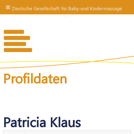
Deutsche Gesellschaft für Baby-und Kindermassage
e.V.
Zum
Inhalt
springen
Profildaten
Patricia Klaus