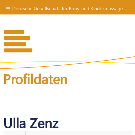
Deutsche Gesellschaft für Baby-und Kindermassage
e.V.
Zum
Inhalt
springen
Profildaten
Ulla Zenz