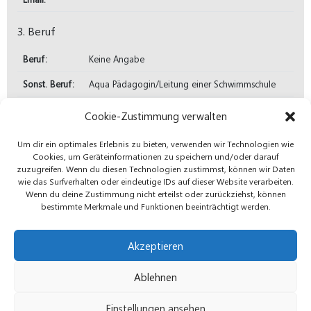
3. Beruf
Beruf:
Keine Angabe
Sonst. Beruf:
Aqua Pädagogin/Leitung einer Schwimmschule
4. Oualifikation
Cookie-Zustimmung verwalten
Präventionsgeschultes Mitglied:
nein
Um dir ein optimales Erlebnis zu bieten, verwenden wir Technologien wie
Cookies, um Geräteinformationen zu speichern und/oder darauf
zuzugreifen. Wenn du diesen Technologien zustimmst, können wir Daten
wie das Surfverhalten oder eindeutige IDs auf dieser Website verarbeiten.
Wenn du deine Zustimmung nicht erteilst oder zurückziehst, können
bestimmte Merkmale und Funktionen beeinträchtigt werden.
Akzeptieren
Datenschutz
Impressum
Kontakt
Ablehnen
Cookie-Richtlinie (EU)
© 2026 Deutsche Gesellschaft für Baby-und
Einstellungen ansehen