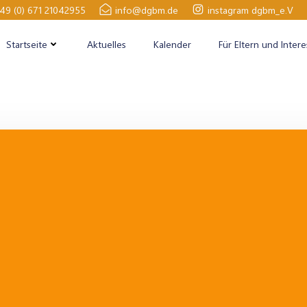
49 (0) 671 21042955
info@dgbm.de
instagram dgbm_e.V
Startseite
Aktuelles
Kalender
Für Eltern und Intere