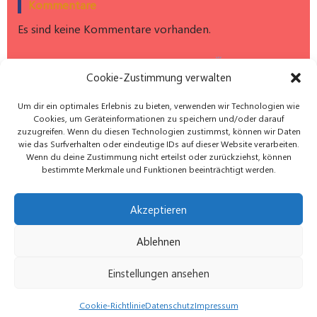
Kommentare
Es sind keine Kommentare vorhanden.
Hier findest du uns auf Instagram: dgbm_e.v
Cookie-Zustimmung verwalten
Um dir ein optimales Erlebnis zu bieten, verwenden wir Technologien wie
Cookies, um Geräteinformationen zu speichern und/oder darauf
zuzugreifen. Wenn du diesen Technologien zustimmst, können wir Daten
wie das Surfverhalten oder eindeutige IDs auf dieser Website verarbeiten.
Wenn du deine Zustimmung nicht erteilst oder zurückziehst, können
bestimmte Merkmale und Funktionen beeinträchtigt werden.
Akzeptieren
Datenschutz
Impressum
Kontakt
Ablehnen
Cookie-Richtlinie (EU)
© 2026 Deutsche Gesellschaft für Baby-und
Einstellungen ansehen
Kindermassage e.V. Created by Datwork Systeme
C.Bloch
Cookie-Richtlinie
Datenschutz
Impressum