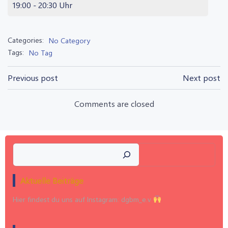
19:00 - 20:30 Uhr
Categories:
No Category
Tags:
No Tag
Post
Post
Previous post
Next post
navigation
navigation
Comments are closed
Suchen
Aktuelle Beiträge
Hier findest du uns auf Instagram: dgbm_e.v