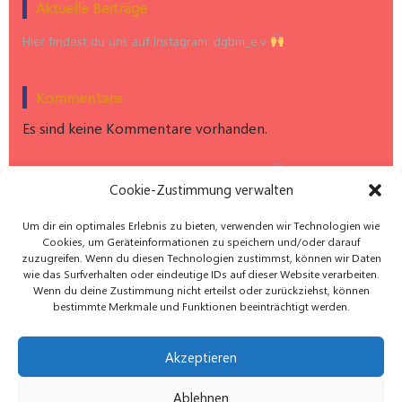
Aktuelle Beiträge
Hier findest du uns auf Instagram: dgbm_e.v
Kommentare
Es sind keine Kommentare vorhanden.
Hier findest du uns auf Instagram: dgbm_e.v
Cookie-Zustimmung verwalten
Um dir ein optimales Erlebnis zu bieten, verwenden wir Technologien wie
Cookies, um Geräteinformationen zu speichern und/oder darauf
zuzugreifen. Wenn du diesen Technologien zustimmst, können wir Daten
wie das Surfverhalten oder eindeutige IDs auf dieser Website verarbeiten.
Wenn du deine Zustimmung nicht erteilst oder zurückziehst, können
bestimmte Merkmale und Funktionen beeinträchtigt werden.
Akzeptieren
Datenschutz
Impressum
Kontakt
Ablehnen