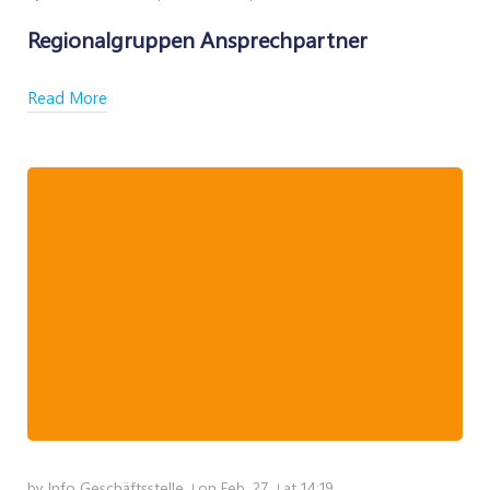
Regionalgruppen Ansprechpartner
Read More
by
Info Geschäftsstelle
on
Feb. 27
at
14:19
|
|