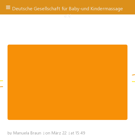
Deutsche Gesellschaft für Baby-und Kindermassage
e.V.
Zum
Inhalt
springen
by
Manuela Braun
on
März 22
at
15:49
|
|