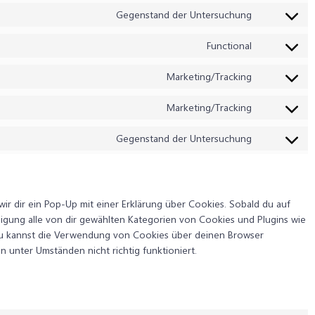
Gegenstand der Untersuchung
Consent
to
Functional
service
Consent
under-
to
Marketing/Tracking
constructio
service
Consent
wordpress
to
Marketing/Tracking
service
Consent
google-
to
Gegenstand der Untersuchung
fonts
service
Consent
google-
to
maps
service
sonstiges
r dir ein Pop-Up mit einer Erklärung über Cookies. Sobald du auf
illigung alle von dir gewählten Kategorien von Cookies und Plugins wie
Du kannst die Verwendung von Cookies über deinen Browser
n unter Umständen nicht richtig funktioniert.