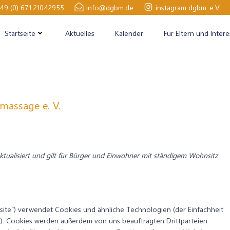
49 (0) 671 21042955
info@dgbm.de
instagram dgbm_e.V
Startseite
Aktuelles
Kalender
Für Eltern und Intere
massage e. V.
ktualisiert und gilt für Bürger und Einwohner mit ständigem Wohnsitz
site“) verwendet Cookies und ähnliche Technologien (der Einfachheit
t). Cookies werden außerdem von uns beauftragten Drittparteien