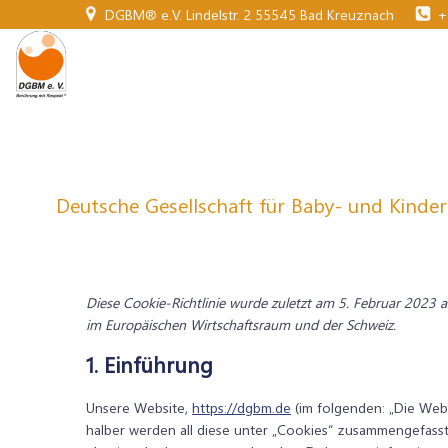
Zum
DGBM® e.V. Lindelstr. 2 55545 Bad Kreuznach
+
Inhalt
springen
Deutsche Gesellschaft für Baby- und Kinder
Diese Cookie-Richtlinie wurde zuletzt am 5. Februar 2023 a
im Europäischen Wirtschaftsraum und der Schweiz.
1. Einführung
Unsere Website,
https://dgbm.de
(im folgenden: „Die Web
halber werden all diese unter „Cookies“ zusammengefass