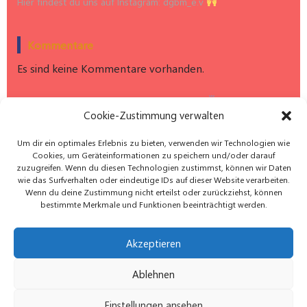
Hier findest du uns auf Instagram: dgbm_e.v
Kommentare
Es sind keine Kommentare vorhanden.
Hier findest du uns auf Instagram: dgbm_e.v
Cookie-Zustimmung verwalten
Um dir ein optimales Erlebnis zu bieten, verwenden wir Technologien wie
Cookies, um Geräteinformationen zu speichern und/oder darauf
zuzugreifen. Wenn du diesen Technologien zustimmst, können wir Daten
wie das Surfverhalten oder eindeutige IDs auf dieser Website verarbeiten.
Wenn du deine Zustimmung nicht erteilst oder zurückziehst, können
bestimmte Merkmale und Funktionen beeinträchtigt werden.
Akzeptieren
Datenschutz
Impressum
Kontakt
Ablehnen
Cookie-Richtlinie (EU)
© 2026 Deutsche Gesellschaft für Baby-und
Einstellungen ansehen