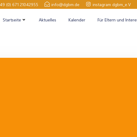
49 (0) 671 21042955
info@dgbm.de
instagram dgbm_e.V
Startseite
Aktuelles
Kalender
Für Eltern und Intere